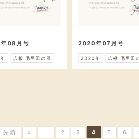
0年08月号
2020年07月号
0年
広報 毛里田の風
2020年
広報 毛里田
« 先頭
«
...
2
3
4
5
6