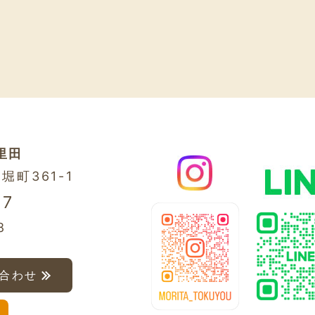
里田
堀町361-1
57
8
合わせ